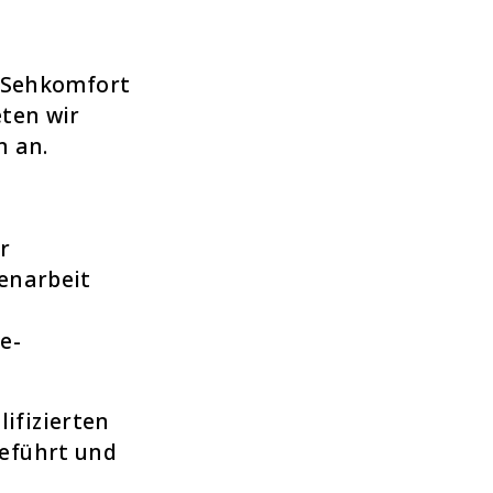
e Sehkomfort
ten wir
n an.
r
enarbeit
e-
ifizierten
eführt und