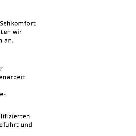
e Sehkomfort
ten wir
n an.
r
enarbeit
e-
ifizierten
eführt und